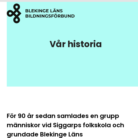
Open
Close
Skip
to
mobile
mobile
content
menu
menu
Vår historia
För 90 år sedan samlades en grupp
människor vid Siggarps folkskola och
grundade Blekinge Läns