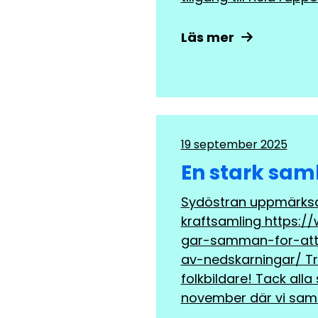
Läs mer
19 september 2025
En stark sam
Sydöstran uppmärks
kraftsamling https:/
gar-samman-for-att
av-nedskarningar/ T
folkbildare! Tack alla
november där vi sam