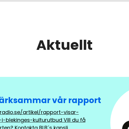
Aktuellt
rksammar vår rapport
adio.se/artikel/rapport-visar-
i-blekinges-kulturutbud Vill du få
orten? Kontakta BLB´s kansli.