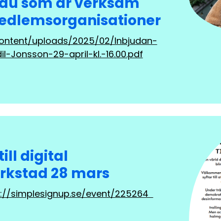
du som är verksam
edlemsorganisationer
content/uploads/2025/02/Inbjudan-
l-Jonsson-29-april-kl.-16.00.pdf
ll digital
rkstad 28 mars
ps://simplesignup.se/event/225264