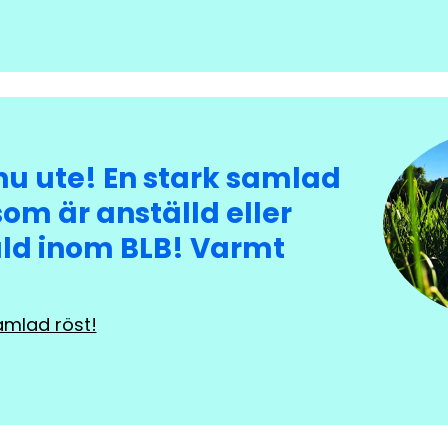
u ute! En stark samlad
 som är anställd eller
ld inom BLB! Varmt
!
amlad röst!