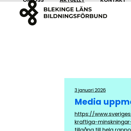
Skip
to
content
3 januari 2026
Media uppmä
https://www.sverigesr
kraftiga-minskningar-
tillgång till hela rapp