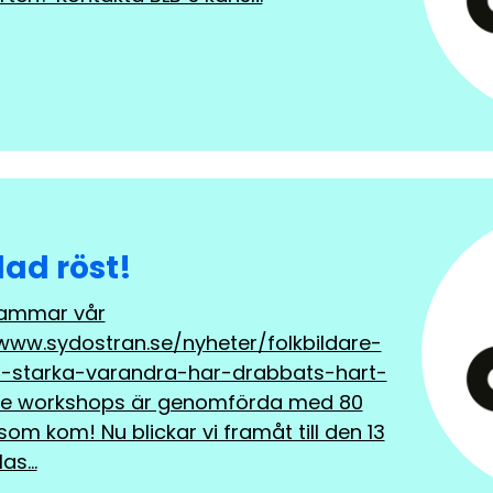
lad röst!
ammar vår
/www.sydostran.se/nyheter/folkbildare-
-starka-varandra-har-drabbats-hart-
re workshops är genomförda med 80
 som kom! Nu blickar vi framåt till den 13
las…