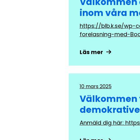
Välkommen 
inom våra m
https://blb.k.se/wp-
forelasning-med-Bodi
Läs mer
10 mars 2025
Välkommen ti
demokrative
Anmäld dig här: htt