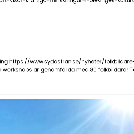
t-visar-kraftiga-minskningar-i-blekinges-kulturutb
ng https://www.sydostran.se/nyheter/folkbilda
workshops är genomförda med 80 folkbildare! Tack