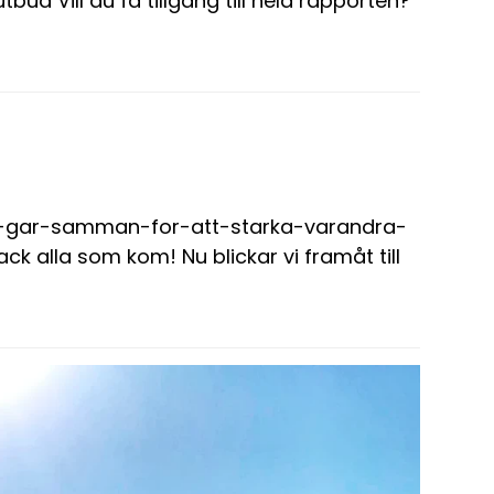
ud Vill du få tillgång till hela rapporten?
re-gar-samman-for-att-starka-varandra-
 alla som kom! Nu blickar vi framåt till