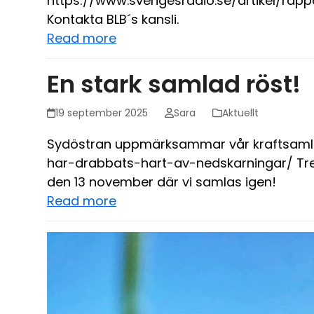
https://www.sverigesradio.se/artikel/rappor
Kontakta BLB´s kansli.
Read more
En stark samlad röst!
19 september 2025
Sara
Aktuellt
Sydöstran uppmärksammar vår kraftsamli
har-drabbats-hart-av-nedskarningar/ Tre 
den 13 november där vi samlas igen!
Read more