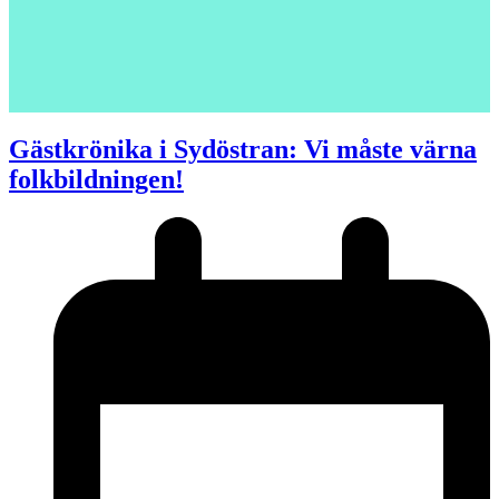
Gästkrönika i Sydöstran: Vi måste värna
folkbildningen!