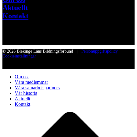
Aktuellt
Kontakt
© 2026 Blekinge Läns Bildningsförbund |
Personuppgiftspolicy
|
Cookieinställningar
Om oss
Våra medlemmar
Våra samarbetspartners
Vår historia
Aktuellt
Kontakt